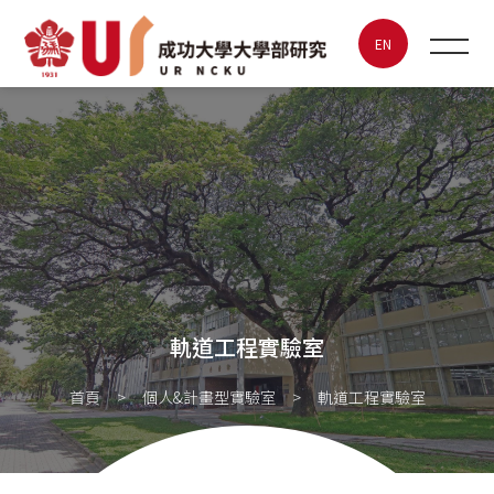
軌道工程實驗室
EN
最新消息
關於UR
特色實驗室
大學生海報競賽
軌道工程實驗室
成大創新創業
首頁
個人&計畫型實驗室
軌道工程實驗室
聯絡我們