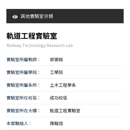
其他實驗室分類
360度環景亮點場域
軌道工程實驗室
校級研究中心
Railway Technology Research Lab
個人&計畫型實驗室
實驗室所屬教師：
郭振銘
實驗室所屬學院：
工學院
實驗室所屬系所：
土木工程學系
實驗室所在校區：
成功校區
實驗室所在大樓：
軌道工程實驗室
本案聯絡人：
陳翰煊