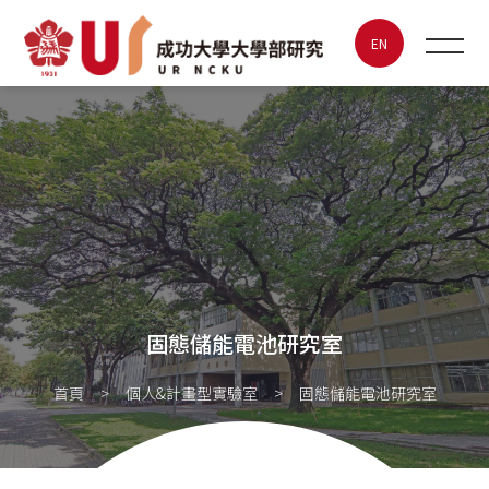
固態儲能電池研究室
EN
最新消息
關於UR
特色實驗室
大學生海報競賽
固態儲能電池研究室
成大創新創業
首頁
個人&計畫型實驗室
固態儲能電池研究室
聯絡我們