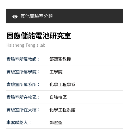
其他實驗室分類
360度環景亮點場域
固態儲能電池研究室
校級研究中心
Hsisheng Teng's lab
個人&計畫型實驗室
實驗室所屬教師：
鄧熙聖教授
實驗室所屬學院：
工學院
實驗室所屬系所：
化學工程學系
實驗室所在校區：
自強校區
實驗室所在大樓：
化學工程系館
本案聯絡人：
鄧熙聖