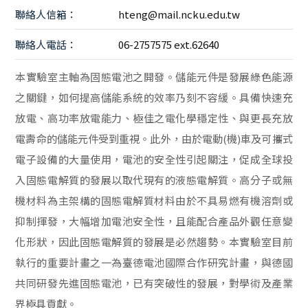
聯絡人信箱：
hteng@mail.ncku.edu.tw
聯絡人電話：
06-2757575 ext.62640
本實驗室主軸為固態電池之開發。儲能元件是發展綠色能源
之關鍵，如何提高儲能系統的效率乃刻不容緩。具備快速充
放電、高功率放電能力、極佳之電化學穩定性、與更長充放
電壽命的儲能元件受到重視。此外，由於電動(機)車及可攜式
電子設備的大量使用，電池的安全性引起關注，促成全球投
入固態電解質的發展以取代現有的液態電解質。高分子或無
機材料為主架構的固態電解質材料由於不具易燃有機溶劑或
抑制揮發，大幅增加電池安全性，且能配合產品外觀任意變
化形狀，因此固態電解質的發展是必然趨勢。本實驗室目前
執行的重要計畫之一為臺德電池國際合作研究計畫，與德國
共同研發先進固態電池，已有突破性的發展，對學術及產業
界極具貢獻。