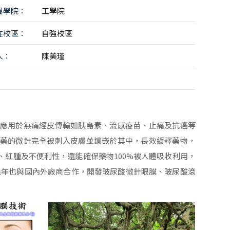
屬學院：
工學院
在校區：
自強校區
人：
陳美瑾
應用於無痛經皮傳輸如胰島素、流感疫苗、止痛及抗癌等
藥的微針完全被刺入皮膚並鑲嵌於其中，長效緩釋藥物，
紅腫及不便利性，還能確保藥物100%被人體吸收利用，
近幾年也與國內外廠商合作，開發玻尿酸微針眼膜、玻尿酸滾