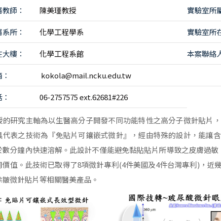
屬教師：
陳美瑾教授
實驗室所
屬系所：
化學工程學系
實驗室所
在大樓：
化學工程系館
本案聯絡
箱：
kokola@mail.ncku.edu.tw
話：
06-2757575 ext.62681#226
授的研究主軸為以生醫高分子開發不同功能特性之高分子微針貼片，
具代表之技術為『免貼片可鑲嵌式微針』，經由特殊的設計，能讓含
於數分鐘內快速溶解。此設計不僅能避免黏貼貼片所導致之皮膚過敏、
用價值。此技術已取得了8項微針專利(4件美國及4件台灣專利)，
除皺微針貼片等相關醫美產品。