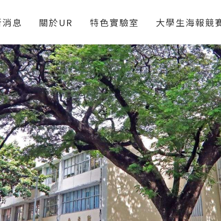
新消息
關於UR
特色實驗室
大學生海報競
UR緣起
實驗室導覽
校長勉勵
360度環景亮點場域
新聞報導
校級研究中心
活動照片
個人&計畫型實驗室
活動數據