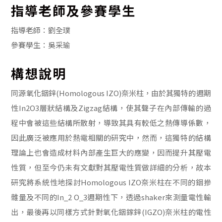
指導老師及參賽學生
指導老師：劉全璞
參賽學生：吳采瑜
構想說明
同源氧化銦鋅(Homologous IZO)奈米柱，由於其獨特的週期
性In2O3層狀結構及Zigzag結構，使其聲子在內部傳輸的過
程中會被這些結構所散射，導致其具有較低之熱傳導係數，
因此廣泛被應用於熱電相關的研究中，然而，這獨特的結構
理論上也會造成材料內部產生巨大的應變，因而提升其壓電
性質，但至今仍未有文獻對其壓電性質做詳細的分析，故本
研究將系統性地探討Homologous IZO奈米柱在不同的銦摻
雜量及不同的In_2 O_3週期性下，透過shaker來測量電性輸
出，最後再以同樣方式針對氧化銦鎵鋅(IGZO)奈米柱的電性