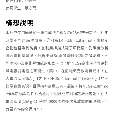
指導老師：向性一
參賽學生：蕭亦棻
構想說明
本研究使用簡便的一鍋合成法合成NiCo2Se4奈米粒子。利用
改變不同的Se添加量，分別為1.4、1.6、1.8 mmol，來控制
產物粒徑及其純度。並利用掃描式電子顯微鏡、孔隙度分析
儀及電化學量測，分析不同Se添加量對NCSe之微結構、孔
隙率大小及電化學性能的影響，以了解 NCSe奈米粒子作為超
級電容器電極之可能性。其中，在恆電流充放電實驗中，在
大電流密度15A g-1之下，NCSe-1.8mmol仍有656F g-1的高
比電容量表現，且保持率高達85%。最後，將NCSe-1.8mmo
l作為正極與活性碳負極材料組裝成不對稱超級電容器，在大
電流密度(15A g-1)下進行2000圈的多次充放電循環測試，仍
有著79%的高保持率。