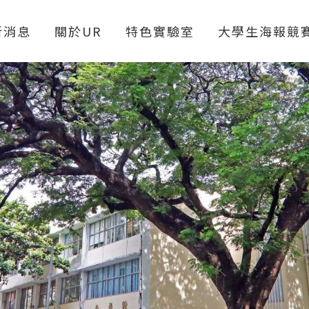
【馮燊靖】
新消息
關於UR
特色實驗室
大學生海報競
UR緣起
實驗室導覽
校長勉勵
360度環景亮點場域
新聞報導
校級研究中心
活動照片
個人&計畫型實驗室
活動數據