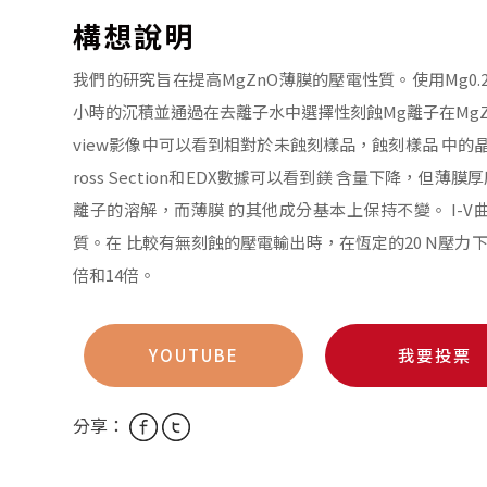
構想說明
我們的研究旨在提高MgZnO薄膜的壓電性質。使用Mg0.25Zn
小時的沉積並通過在去離子水中選擇性刻蝕Mg離子在MgZn
view影像中可以看到相對於未蝕刻樣品，蝕刻樣品 中
ross Section和EDX數據可以看到鎂 含量下降，
離子的溶解，而薄膜 的其他成分基本上保持不變。 I-V
質。在 比較有無刻蝕的壓電輸出時，在恆定的20 N壓力下
倍和14倍。
YOUTUBE
我要投票
分享：