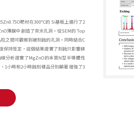
0.75O靶材在300°C的 Si基板上進行了2
O薄膜中 創造了奈米孔洞。從SEM的 Top
的晶粒之間可觀察到被刻蝕的孔洞。同時結合C
但薄膜厚度保持恆定，這個結果證實了刻蝕只影響鎂
曲線分析證實了MgZnO的本質N型半導體性
，1小時和2小時蝕刻樣品分別顯著 增強了3