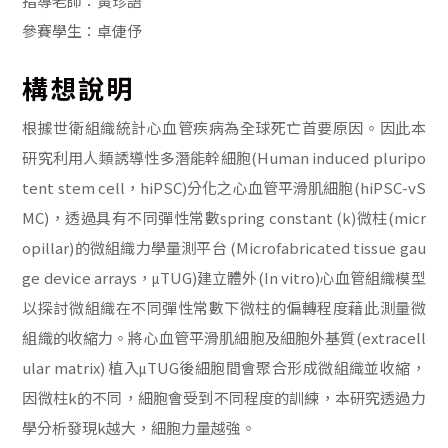
指導老師：黃珍語
參賽學生：卓倢伃
構想說明
根據世衛組織統計心血管疾病為全球死亡首要原因。因此本
研究利用人類誘導性多潛能幹細胞(Human induced pluripo
tent stem cell，hiPSC)分化之心血管平滑肌細胞(hiPSC-vS
MC)，透過具有不同彈性常數spring constant (k)微柱(micr
opillar)的微組織力學量測平台 (Microfabricated tissue gau
ge device arrays，μTUG)建立體外(In vitro)心血管組織模型
以探討微組織在不同彈性常數下微柱的偏轉程度藉此測量微
組織的收縮力。將心血管平滑肌細胞及細胞外基質(extracell
ular matrix) 植入μTUG後細胞間會聚合形成微組織並收縮，
因微柱k的不同，細胞會受到不同程度的訓練，本研究透過力
學分析發現k越大，細胞力量越強。