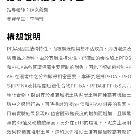
指導老師：陳女菀如
參賽學生：李昀珊
構想說明
PFAAs因其結構特性，而被廣泛應用於不沾炊具、消防泡沫及
紡織品之塗料，由於其環境持久性、已確認的毒性加上PFOS
和PFOA為各國環保署主要管制的對象，因此了解如何控制PF
AAs在環境中之分佈顯得相當重要。本研究選擇PFOA、PFO
S和PFNA及其相關短鏈化合物PFHxA、PFBA和PFHxS共六
種化合物，探討其於豬糞堆肥土與泥炭土等兩種高有機碳土
壤中之吸附行為，同時探討溶液pH值和PFAAs鏈長的影響。
目前實驗結果發現Kd值會隨碳鏈長度的增加而增加，且磺酸
類的Kd值又較羧酸類高，另外在pH3的環境下，泥炭土吸附
效果較豬糞堆肥土差，這和原先推測土壤有機碳較高有較好