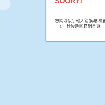
SOORY!
您網域似乎輸入錯誤囉-機
秒後跳回官網首頁!
1