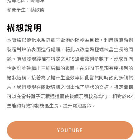
指導老師：陳雨澤
參賽學生：蔡欣倚
構想說明
本實驗以優化水系鋅離子電池的陽極為目標，利用酸液蝕刻
製程對鋅箔表面進行處理，藉此以改善陽極端枝晶生長的問
題。實驗發現鋅箔在特定之APS酸液蝕刻參數下，形成異向
性蝕刻並建構出三維結構的表面，在SEM下呈現有序排列的
鰭狀結構，接著為了提升生產效率因此嘗試同時蝕刻多個試
片，我們發現在鰭狀結構之間出現了絲狀的交連，特定織構
可以充當鋅離子沉積通道而使後續沉積較為均勻，相對於BZ
更能夠有效抑制枝晶生長，提升電池壽命。
YOUTUBE